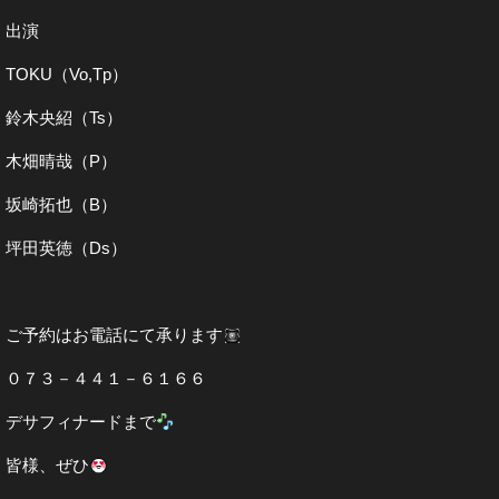
出演
TOKU（Vo,Tp）
鈴木央紹（Ts）
木畑晴哉（P）
坂崎拓也（B）
坪田英徳（Ds）
ご予約はお電話にて承ります
０７３－４４１－６１６６
デサフィナードまで
皆様、ぜひ