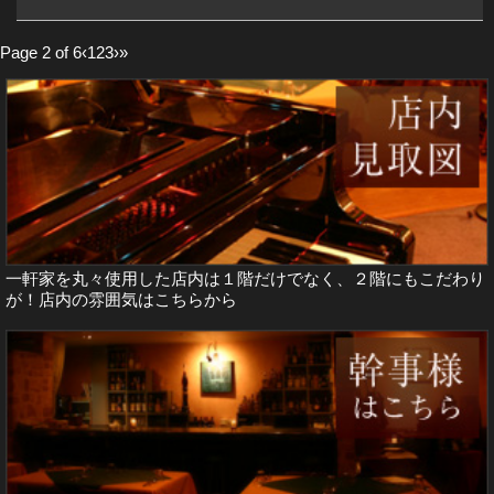
Page 2 of 6
‹
1
2
3
›
»
一軒家を丸々使用した店内は１階だけでなく、２階にもこだわり
が！店内の雰囲気は
こちらから