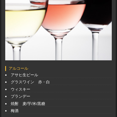
アルコール
アサヒ生ビール
グラスワイン 赤・白
ウィスキー
ブランデー
焼酎 麦/芋/米/黒糖
梅酒