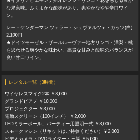
★イタリアピエモンテ州オレンジ・リンゴ・花を感じる豊か
な果実味。ふくよかな酸味があり、爽やかなやや辛口ワイ
ン。
レー・ケンダーマン ツェラー・シュヴァルツェ・カッツ(白)
2,100円
★ドイツモーゼル・ザールルーヴァー地方リンゴ・洋梨・桃
を思わせる爽やかな味わい。高貴な甘みと酸味のバランスが
良い甘口ワイン。
レンタルー覧（3時間）
ワイヤレスマイク2本 ￥3,000
グランドピアノ ￥10,000
プロジェクター ￥3,000
電動スクリーン（100インチ） ￥2,000
LEDミラーボール、パーティー用照明一式 ￥3,000
スモークマシン（リキッドはご持参ください）￥2,000
ビデオカメラ・DVDライター・三脚 ￥5,000